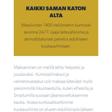
KAIKKI SAMAN KATON
ALTA
Massiivinen 1400 neliömetrin kuntosali
avoinna 24/7. Laaja laitevalikoima ja
ammattitaitoiset palvelut edulliseen
kuukausihintaan.
Maksaminen on meillä tehty helpoksi ja
joustavaksi. Kuntosalimaksut ja
valmennuslaskut voit maksaa kätevästi myös
yleisimmillä liikuntaeduilla, kuten ePassilla ja
Smartumilla suoraan jäsensovelluksemme
kautta. Koska kuntosalikorttimme
kuukausihinta on alueen edullisimpia (alkaen