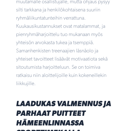
muutamalle osallistujalle, mutta ohjaus pysyy
silti tarkkana ja henkilökohtaisena suuriin
ryhmäliikuntatunteihin verrattuna.
Kuukausikustannukset ovat matalammat, ja
pienryhmäharjoittelu tuo mukanaan myös
yhteisön arvokasta tukea ja tsemppiä.
Samanhenkisten treenaajien läsnäolo ja
yhteiset tavoitteet lisäävät motivaatiota sekä
sitoutumista harjoitteluun. Se on toimiva
ratkaisu niin aloittelijoille kuin kokeneillekin
liikkujille.
LAADUKAS VALMENNUS JA
PARHAAT PUITTEET
HÄMEENLINNASSA