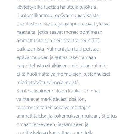
käytetty aika tuottaa haluttuja tuloksia.
Kuntosalikammo, epävarmuus oikeista
suoritustekniikoista ja ajanpuute ovat yleisiä
haasteita, jotka saavat monet pohtimaan
ammattitaitoisen personal trainerin (PT)
palkkaamista. Valmentajan tuki poistaa
epävarmuuden ja auttaa rakentamaan
harjoittelusta elinikäisen, mieluisan rutiinin.
Siitä huolimatta valmennuksen kustannukset
mietityttävät useimpia meistä.
Kuntosalivalmennuksen kuukausihinnat
vaihtelevat merkittävästi sisällön,
tapaamismäärien sekä valmentajan
ammattitaidon ja kokemuksen mukaan. Sijoitus
omaan terveyteen, jaksamiseen ja
suorituskykyyn kannattaa suunnitella