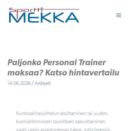
Siirry
sisältöön
Paljonko Personal Trainer
maksaa? Katso hintavertailu
14.06.2026
/
Artikkelit
Kuntosaliharjoittelun aloittaminen tai uuden,
kunnianhimoisen tavoitteen saavuttaminen
vaatii usein asiantuntevaa tukea, jotta treeniin