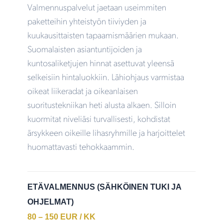
Valmennuspalvelut jaetaan useimmiten
paketteihin yhteistyön tiiviyden ja
kuukausittaisten tapaamismäärien mukaan.
Suomalaisten asiantuntijoiden ja
kuntosaliketjujen hinnat asettuvat yleensä
selkeisiin hintaluokkiin. Lähiohjaus varmistaa
oikeat liikeradat ja oikeanlaisen
suoritustekniikan heti alusta alkaen. Silloin
kuormitat niveliäsi turvallisesti, kohdistat
ärsykkeen oikeille lihasryhmille ja harjoittelet
huomattavasti tehokkaammin.
ETÄVALMENNUS (SÄHKÖINEN TUKI JA
OHJELMAT)
80 – 150 EUR / KK