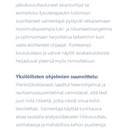
jatkokouluttautuneet asiantuntijat tai
esimerkiksi fysioterapeutin tutkinnon
suorittaneet valmentajat pystyvät ratkaisemaan
monimutkaisempia tuki- ja liikuntaelinongelmia
ja optimoimaan harjoittelua tarkemmin kuin
vasta-aloittaneet ohjaajat. Korkeampi
koulutustaso ja vahvat näytöt asiakastuloksista
heijastuvat yleensä myös hinnoitteluun.
Yksilöllisten ohjelmien suunnittelu:
Henkilökohtaisesti laaditut treeniohjelmat ja
ravitsemussuunnitelmat varmistavat, että teet
juuri niitä liikkeitä, jotka vievät sinua kohti
tavoitettasi. Valmentaja käyttää tuntikausia
aikaa taustalla analysoidakseen liikkuvuuttasi,
voimatasoja ja mahdollisia kehon puolieroja.