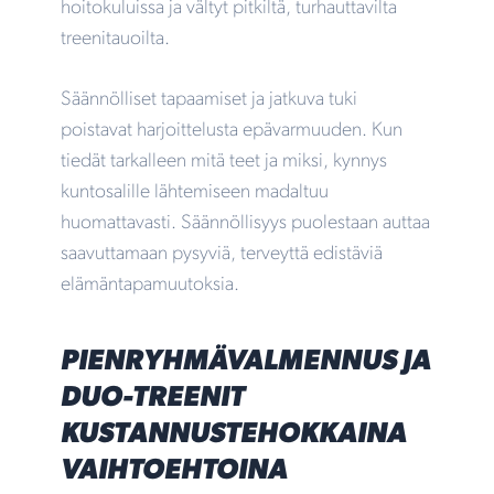
hoitokuluissa ja vältyt pitkiltä, turhauttavilta
treenitauoilta.
Säännölliset tapaamiset ja jatkuva tuki
poistavat harjoittelusta epävarmuuden. Kun
tiedät tarkalleen mitä teet ja miksi, kynnys
kuntosalille lähtemiseen madaltuu
huomattavasti. Säännöllisyys puolestaan auttaa
saavuttamaan pysyviä, terveyttä edistäviä
elämäntapamuutoksia.
PIENRYHMÄVALMENNUS JA
DUO-TREENIT
KUSTANNUSTEHOKKAINA
VAIHTOEHTOINA