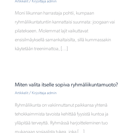
Artikkelit
/ Kirjoittaja
admin
Moni liikunnan harrastaja pohtii, kumpaan
ryhmäliikuntatuntiin kannattaisi suunnata: joogaan vai
pilatekseen. Molemmat lajit vaikuttavat
ensisilmäyksellä samankaltaisilta, sillä kummassakin
käytetään treenimattoa, […]
Miten valita itselle sopiva ryhmäliikuntamuoto?
Artikkelit
/ Kirjoittaja
admin
Ryhmäliikunta on vakiinnuttanut paikkansa yhtenä
tehokkaimmista tavoista kehittää fyysistä kuntoa ja
ylläpitää terveyttä. Ryhmässä harjoitteleminen tuo
mukanaan sosiaalista tukea, joka […]