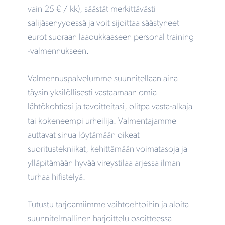
vain 25 € / kk), säästät merkittävästi
salijäsenyydessä ja voit sijoittaa säästyneet
eurot suoraan laadukkaaseen personal training
-valmennukseen.
Valmennuspalvelumme suunnitellaan aina
täysin yksilöllisesti vastaamaan omia
lähtökohtiasi ja tavoitteitasi, olitpa vasta-alkaja
tai kokeneempi urheilija. Valmentajamme
auttavat sinua löytämään oikeat
suoritustekniikat, kehittämään voimatasoja ja
ylläpitämään hyvää vireystilaa arjessa ilman
turhaa hifistelyä.
Tutustu tarjoamiimme vaihtoehtoihin ja aloita
suunnitelmallinen harjoittelu osoitteessa