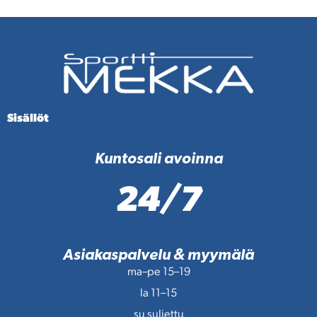
Sisällöt
Kuntosali avoinna
24/7
Asiakaspalvelu & myymälä
ma–pe 15–19
la 11–15
su suljettu