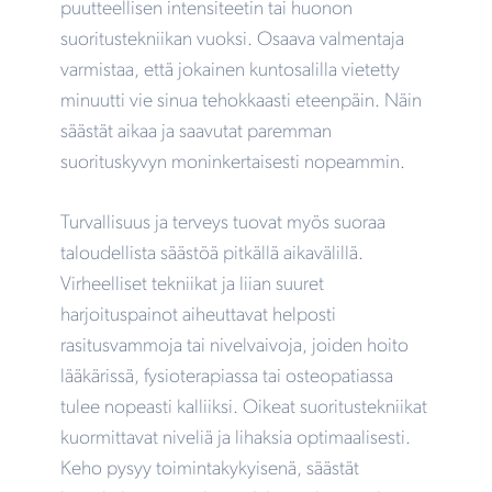
puutteellisen intensiteetin tai huonon
suoritustekniikan vuoksi. Osaava valmentaja
varmistaa, että jokainen kuntosalilla vietetty
minuutti vie sinua tehokkaasti eteenpäin. Näin
säästät aikaa ja saavutat paremman
suorituskyvyn moninkertaisesti nopeammin.
Turvallisuus ja terveys tuovat myös suoraa
taloudellista säästöä pitkällä aikavälillä.
Virheelliset tekniikat ja liian suuret
harjoituspainot aiheuttavat helposti
rasitusvammoja tai nivelvaivoja, joiden hoito
lääkärissä, fysioterapiassa tai osteopatiassa
tulee nopeasti kalliiksi. Oikeat suoritustekniikat
kuormittavat niveliä ja lihaksia optimaalisesti.
Keho pysyy toimintakykyisenä, säästät