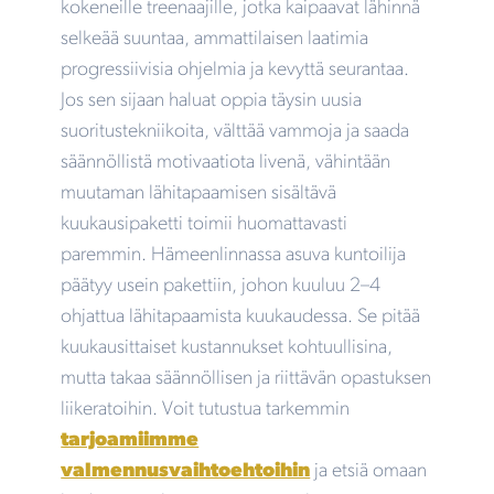
kokeneille treenaajille, jotka kaipaavat lähinnä
selkeää suuntaa, ammattilaisen laatimia
progressiivisia ohjelmia ja kevyttä seurantaa.
Jos sen sijaan haluat oppia täysin uusia
suoritustekniikoita, välttää vammoja ja saada
säännöllistä motivaatiota livenä, vähintään
muutaman lähitapaamisen sisältävä
kuukausipaketti toimii huomattavasti
paremmin. Hämeenlinnassa asuva kuntoilija
päätyy usein pakettiin, johon kuuluu 2–4
ohjattua lähitapaamista kuukaudessa. Se pitää
kuukausittaiset kustannukset kohtuullisina,
mutta takaa säännöllisen ja riittävän opastuksen
liikeratoihin. Voit tutustua tarkemmin
tarjoamiimme
valmennusvaihtoehtoihin
ja etsiä omaan