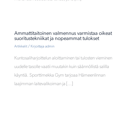
Ammattitaitoinen valmennus varmistaa oikeat
suoritustekniikat ja nopeammat tulokset
Artikkelit
/ Kirjoittaja
admin
Kuntosaliharjoittelun aloittaminen tai tulosten vieminen
uudelle tasolle vaatii muutakin kuin säännöllistä salilla
käyntiä. Sporttimekka Gym tarjoaa Hämeenlinnan
laajimman laitevalikoiman ja […]