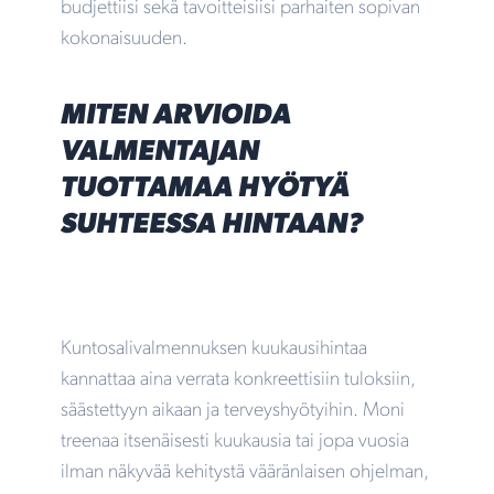
budjettiisi sekä tavoitteisiisi parhaiten sopivan
kokonaisuuden.
MITEN ARVIOIDA
VALMENTAJAN
TUOTTAMAA HYÖTYÄ
SUHTEESSA HINTAAN?
Kuntosalivalmennuksen kuukausihintaa
kannattaa aina verrata konkreettisiin tuloksiin,
säästettyyn aikaan ja terveyshyötyihin. Moni
treenaa itsenäisesti kuukausia tai jopa vuosia
ilman näkyvää kehitystä vääränlaisen ohjelman,