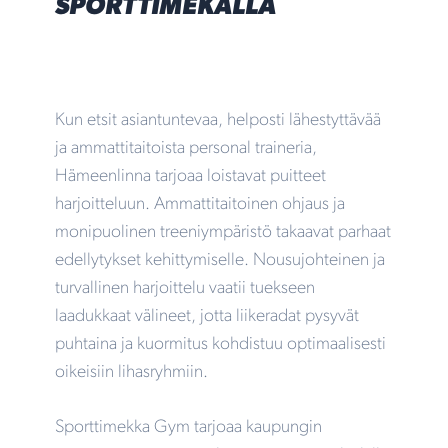
SPORTTIMEKALLA
Kun etsit asiantuntevaa, helposti lähestyttävää
ja ammattitaitoista personal traineria,
Hämeenlinna tarjoaa loistavat puitteet
harjoitteluun. Ammattitaitoinen ohjaus ja
monipuolinen treeniympäristö takaavat parhaat
edellytykset kehittymiselle. Nousujohteinen ja
turvallinen harjoittelu vaatii tuekseen
laadukkaat välineet, jotta liikeradat pysyvät
puhtaina ja kuormitus kohdistuu optimaalisesti
oikeisiin lihasryhmiin.
Sporttimekka Gym tarjoaa kaupungin