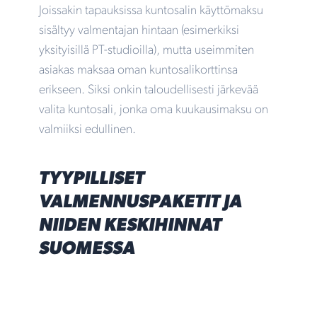
Joissakin tapauksissa kuntosalin käyttömaksu
sisältyy valmentajan hintaan (esimerkiksi
yksityisillä PT-studioilla), mutta useimmiten
asiakas maksaa oman kuntosalikorttinsa
erikseen. Siksi onkin taloudellisesti järkevää
valita kuntosali, jonka oma kuukausimaksu on
valmiiksi edullinen.
TYYPILLISET
VALMENNUSPAKETIT JA
NIIDEN KESKIHINNAT
SUOMESSA