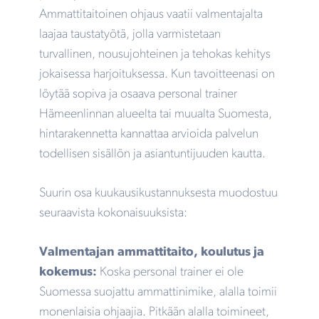
Ammattitaitoinen ohjaus vaatii valmentajalta
laajaa taustatyötä, jolla varmistetaan
turvallinen, nousujohteinen ja tehokas kehitys
jokaisessa harjoituksessa. Kun tavoitteenasi on
löytää sopiva ja osaava personal trainer
Hämeenlinnan alueelta tai muualta Suomesta,
hintarakennetta kannattaa arvioida palvelun
todellisen sisällön ja asiantuntijuuden kautta.
Suurin osa kuukausikustannuksesta muodostuu
seuraavista kokonaisuuksista:
Valmentajan ammattitaito, koulutus ja
kokemus:
Koska personal trainer ei ole
Suomessa suojattu ammattinimike, alalla toimii
monenlaisia ohjaajia. Pitkään alalla toimineet,