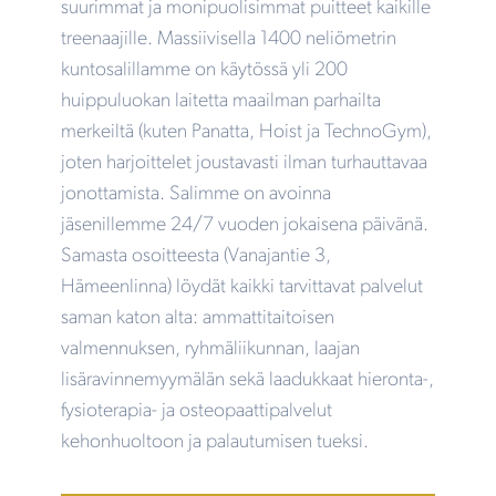
suurimmat ja monipuolisimmat puitteet kaikille
treenaajille. Massiivisella 1400 neliömetrin
kuntosalillamme on käytössä yli 200
huippuluokan laitetta maailman parhailta
merkeiltä (kuten Panatta, Hoist ja TechnoGym),
joten harjoittelet joustavasti ilman turhauttavaa
jonottamista. Salimme on avoinna
jäsenillemme 24/7 vuoden jokaisena päivänä.
Samasta osoitteesta (Vanajantie 3,
Hämeenlinna) löydät kaikki tarvittavat palvelut
saman katon alta: ammattitaitoisen
valmennuksen, ryhmäliikunnan, laajan
lisäravinnemyymälän sekä laadukkaat hieronta-,
fysioterapia- ja osteopaattipalvelut
kehonhuoltoon ja palautumisen tueksi.