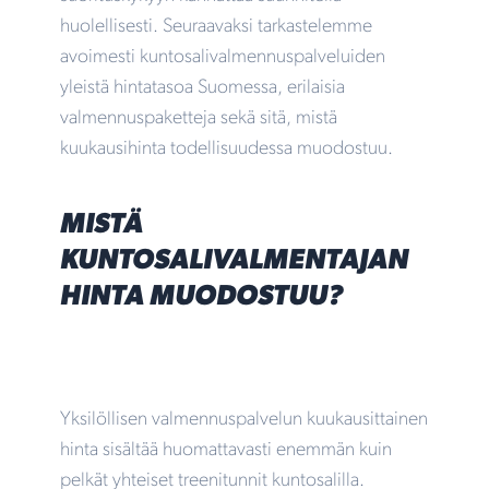
huolellisesti. Seuraavaksi tarkastelemme
avoimesti kuntosalivalmennuspalveluiden
yleistä hintatasoa Suomessa, erilaisia
valmennuspaketteja sekä sitä, mistä
kuukausihinta todellisuudessa muodostuu.
MISTÄ
KUNTOSALIVALMENTAJAN
HINTA MUODOSTUU?
Yksilöllisen valmennuspalvelun kuukausittainen
hinta sisältää huomattavasti enemmän kuin
pelkät yhteiset treenitunnit kuntosalilla.